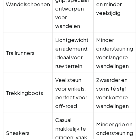
Wandelschoenen
en minder
ontworpen
veelzijdig
voor
wandelen
Lichtgewicht
Minder
en ademend;
ondersteuning
Trailrunners
ideaal voor
voor langere
ruw terrein
wandelingen
Veel steun
Zwaarder en
voor enkels;
soms té stijf
Trekkingboots
perfect voor
voor kortere
off-road
wandelingen
Casual,
Minder grip en
makkelijk te
Sneakers
ondersteuning
dragen; vaak