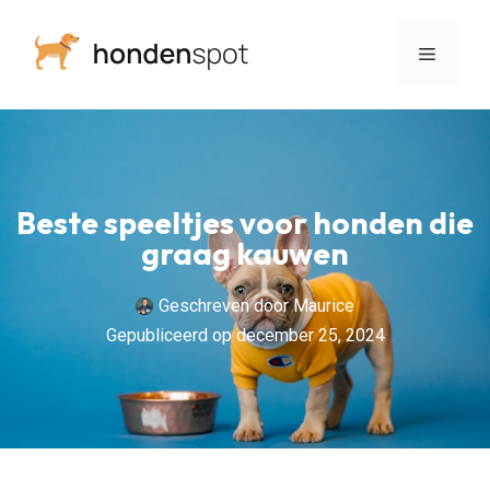
Beste speeltjes voor honden die
graag kauwen
Geschreven door
Maurice
Gepubliceerd op
december 25, 2024