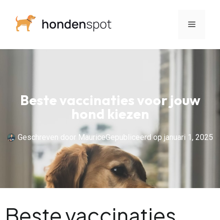
Beste vaccinaties voor jouw
hond kiezen
Geschreven door
Maurice
Gepubliceerd op
januari 1, 2025
Beste vaccinaties