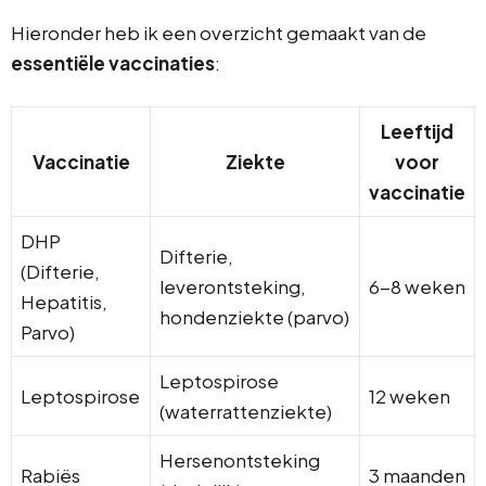
Hieronder heb ik een overzicht gemaakt van de
essentiële vaccinaties
:
Leeftijd
Vaccinatie
Ziekte
voor
vaccinatie
DHP
Difterie,
(Difterie,
leverontsteking,
6-8 weken
Hepatitis,
hondenziekte (parvo)
Parvo)
Leptospirose
Leptospirose
12 weken
(waterrattenziekte)
Hersenontsteking
Rabiës
3 maanden