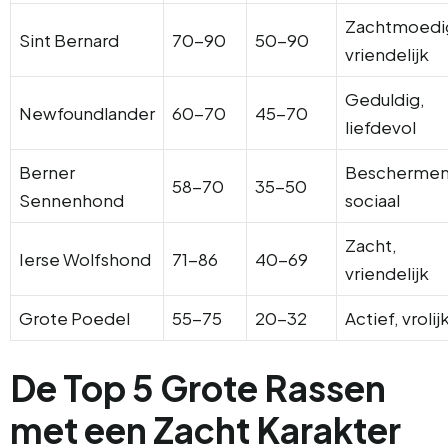
Zachtmoedi
Sint Bernard
70-90
50-90
vriendelijk
Geduldig,
Newfoundlander
60-70
45-70
liefdevol
Berner
Beschermen
58-70
35-50
Sennenhond
sociaal
Zacht,
Ierse Wolfshond
71-86
40-69
vriendelijk
Grote Poedel
55-75
20-32
Actief, vrolij
De Top 5 Grote Rassen
met een Zacht Karakter