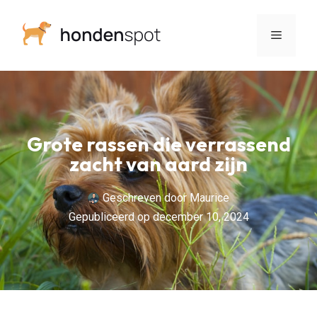
Grote rassen die verrassend
zacht van aard zijn
Geschreven door
Maurice
Gepubliceerd op
december 10, 2024