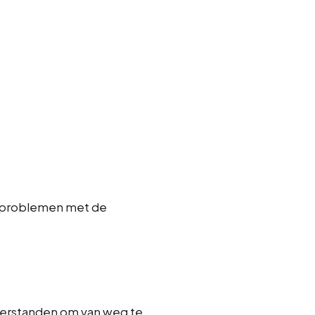
er problemen met de
verstanden om van weg te