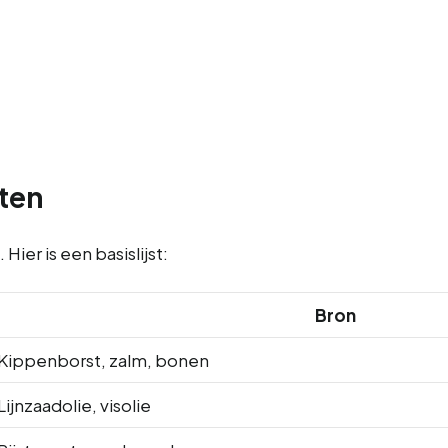
nten
ier is een basislijst:
Bron
Kippenborst, zalm, bonen
Lijnzaadolie, visolie