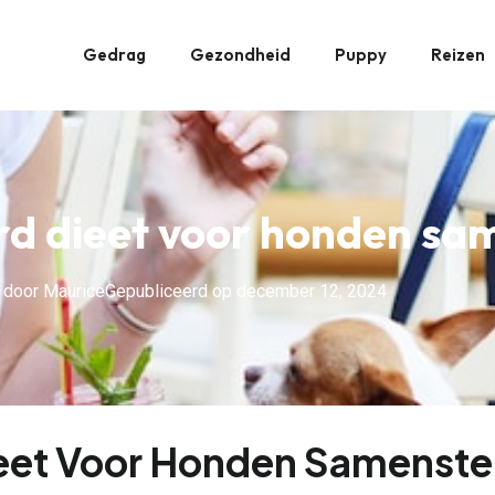
Gedrag
Gezondheid
Puppy
Reizen
d dieet voor honden sam
 door
Maurice
Gepubliceerd op
december 12, 2024
eet Voor Honden Samenste