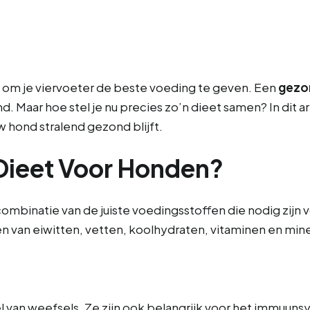
is om je viervoeter de beste voeding te geven. Een
gezo
 Maar hoe stel je nu precies zo’n dieet samen? In dit art
uw hond stralend gezond blijft.
Dieet Voor Honden?
mbinatie van de juiste voedingsstoffen die nodig zijn v
n van eiwitten, vetten, koolhydraten, vitaminen en mine
l van weefsels. Ze zijn ook belangrijk voor het immuu