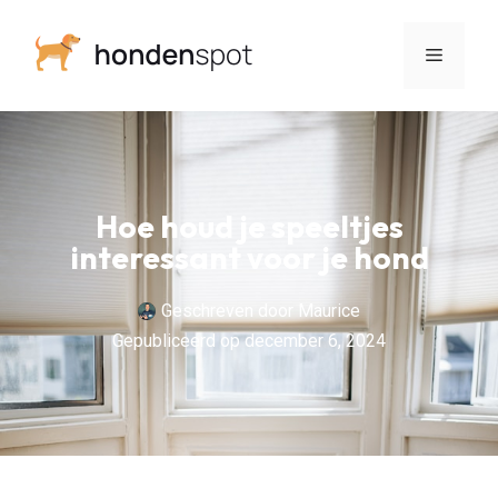
Hoe houd je speeltjes
interessant voor je hond
Geschreven door
Maurice
Gepubliceerd op
december 6, 2024