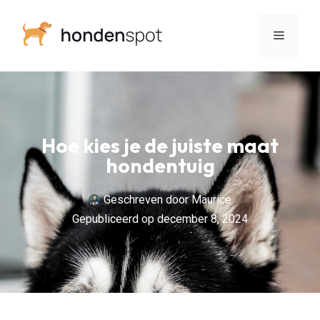
Hoe kies je de juiste maat
hondentuig
Geschreven door
Maurice
Gepubliceerd op
december 8, 2024