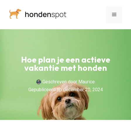
Hoe plan je een actieve
vakantie met honden
Geschreven door
Maurice
Gepubliceerd op
december 20, 2024