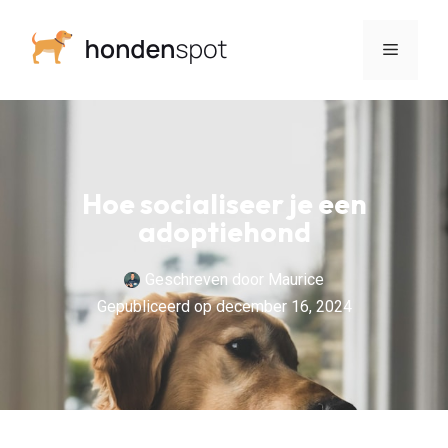
Hoe socialiseer je een
adoptiehond
Geschreven door
Maurice
Gepubliceerd op
december 16, 2024