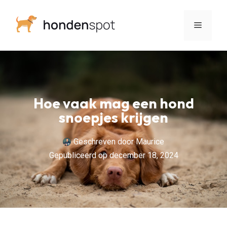
Hoe vaak mag een hond
snoepjes krijgen
Geschreven door
Maurice
Gepubliceerd op
december 18, 2024