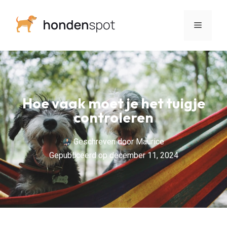
Hoe vaak moet je het tuigje
controleren
Geschreven door
Maurice
Gepubliceerd op
december 11, 2024