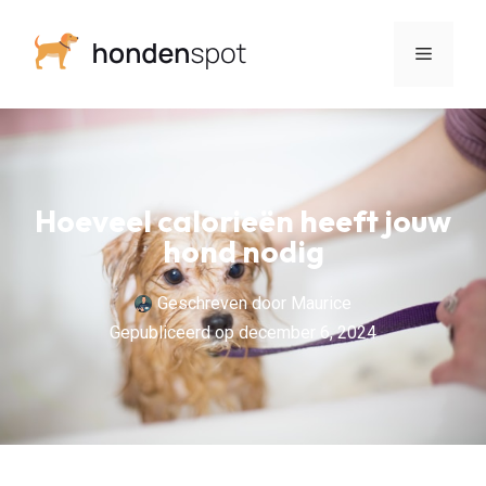
Hoeveel calorieën heeft jouw
hond nodig
Geschreven door
Maurice
Gepubliceerd op
december 6, 2024