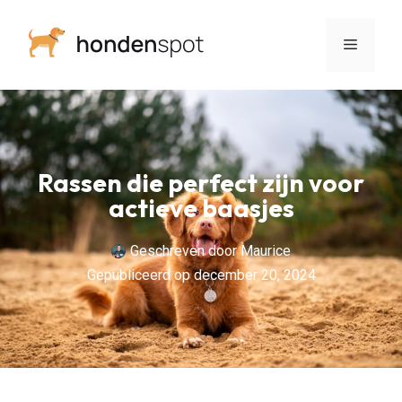
Rassen die perfect zijn voor
actieve baasjes
Geschreven door
Maurice
Gepubliceerd op
december 20, 2024