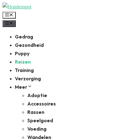
Ga
naar
Menu
de
Menu
inhoud
Gedrag
Gezondheid
Puppy
Reizen
Training
Verzorging
Meer
Adoptie
Accessoires
Rassen
Speelgoed
Voeding
Wandelen