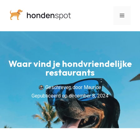
Waar vind je hondvriendelijke
restaurants
Geschreven door
Maurice
Gepubliceerd op
december 8, 2024