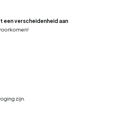
ot een verscheidenheid aan
t voorkomen!
oging zijn.