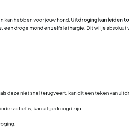
en kan hebben voor jouw hond.
Uitdroging kan leiden t
s, een droge mond en zelfs lethargie. Dit wil je absoluu
; als deze niet snel terugveert, kan dit een teken van uitdr
nder actief is, kan uitgedroogd zijn.
roging.