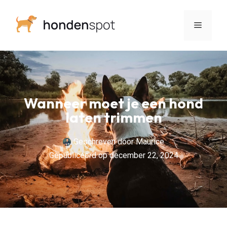
Wanneer moet je een hond
laten trimmen
Geschreven door
Maurice
Gepubliceerd op
december 22, 2024