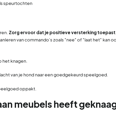
ls speurtochten
eren.
Zorg ervoor dat je positieve versterking toepast
nleren van commando’s zoals "nee" of "laat het" kan oo
p het knagen.
andacht van je hond naar een goedgekeurd speelgoed.
 speelgoed oppakt.
l aan meubels heeft geknaa