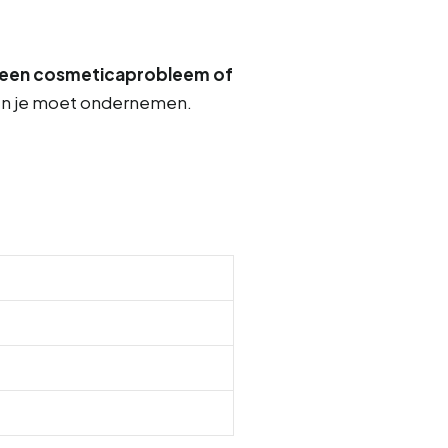
 een cosmeticaprobleem of
ppen je moet ondernemen.