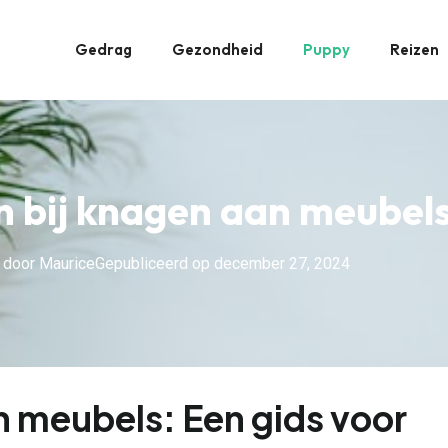
Gedrag
Gezondheid
Puppy
Reizen
n bij knagen aan meubel
 door
Maurice
Gepubliceerd op
december 27, 2024
n meubels: Een gids voor