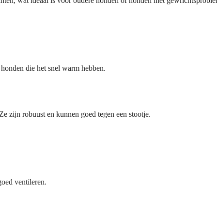
hten, wat ideaal is voor oudere honden of honden met gewrichtsprobl
 honden die het snel warm hebben.
Ze zijn robuust en kunnen goed tegen een stootje.
goed ventileren.