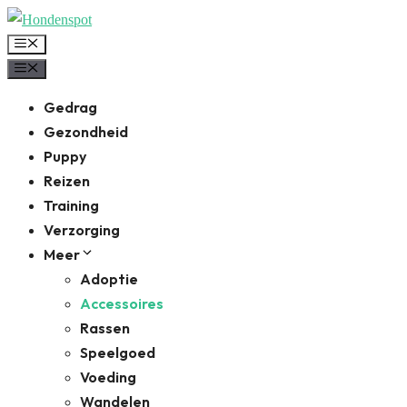
Ga
naar
Menu
de
Menu
inhoud
Gedrag
Gezondheid
Puppy
Reizen
Training
Verzorging
Meer
Adoptie
Accessoires
Rassen
Speelgoed
Voeding
Wandelen